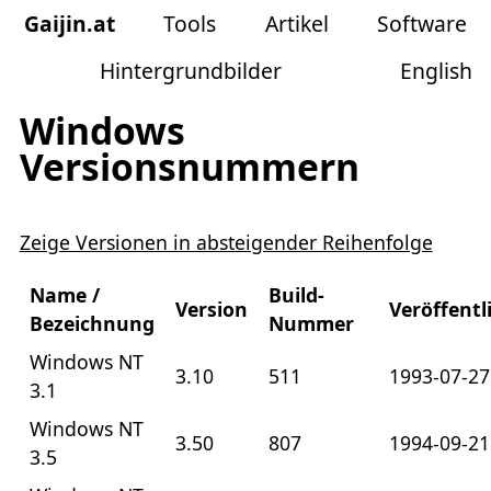
Gaijin
.
at
Tools
Artikel
Software
Hintergrundbilder
English
Windows
Versionsnummern
Zeige Versionen in absteigender Reihenfolge
Name /
Build-
Version
Veröffent
Bezeichnung
Nummer
Windows NT
3.10
511
1993-07-27
3.1
Windows NT
3.50
807
1994-09-21
3.5