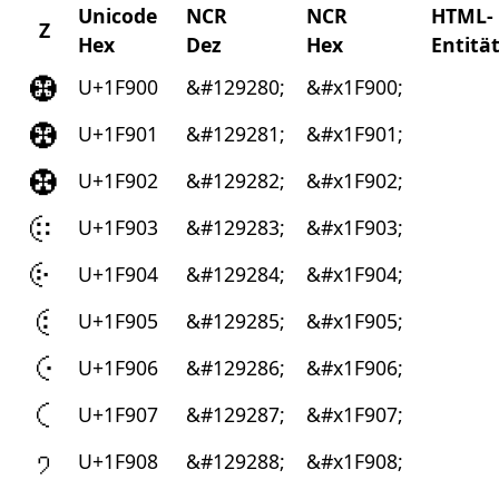
Unicode
NCR
NCR
HTML-
Z
Hex
Dez
Hex
Entitä
🤀
U+1F900
&#129280;
&#x1F900;
🤁
U+1F901
&#129281;
&#x1F901;
🤂
U+1F902
&#129282;
&#x1F902;
🤃
U+1F903
&#129283;
&#x1F903;
🤄
U+1F904
&#129284;
&#x1F904;
🤅
U+1F905
&#129285;
&#x1F905;
🤆
U+1F906
&#129286;
&#x1F906;
🤇
U+1F907
&#129287;
&#x1F907;
🤈
U+1F908
&#129288;
&#x1F908;