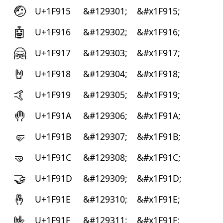
🤕
U+1F915
&#129301;
&#x1F915;
🤖
U+1F916
&#129302;
&#x1F916;
🤗
U+1F917
&#129303;
&#x1F917;
🤘
U+1F918
&#129304;
&#x1F918;
🤙
U+1F919
&#129305;
&#x1F919;
🤚
U+1F91A
&#129306;
&#x1F91A;
🤛
U+1F91B
&#129307;
&#x1F91B;
🤜
U+1F91C
&#129308;
&#x1F91C;
🤝
U+1F91D
&#129309;
&#x1F91D;
🤞
U+1F91E
&#129310;
&#x1F91E;
🤟
U+1F91F
&#129311;
&#x1F91F;