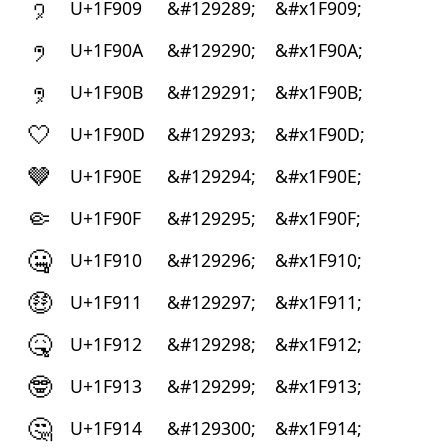
🤉
U+1F909
&#129289;
&#x1F909;
🤊
U+1F90A
&#129290;
&#x1F90A;
🤋
U+1F90B
&#129291;
&#x1F90B;
🤍
U+1F90D
&#129293;
&#x1F90D;
🤎
U+1F90E
&#129294;
&#x1F90E;
🤏
U+1F90F
&#129295;
&#x1F90F;
🤐
U+1F910
&#129296;
&#x1F910;
🤑
U+1F911
&#129297;
&#x1F911;
🤒
U+1F912
&#129298;
&#x1F912;
🤓
U+1F913
&#129299;
&#x1F913;
🤔
U+1F914
&#129300;
&#x1F914;